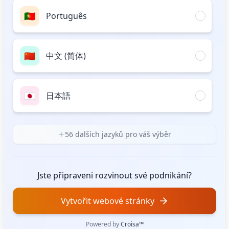
🇵🇹
Português
🇨🇳
中文 (简体)
🇯🇵
日本語
56 dalších jazyků pro váš výběr
Jste připraveni rozvinout své podnikání?
Vytvořit webové stránky
Powered by
Croisa™