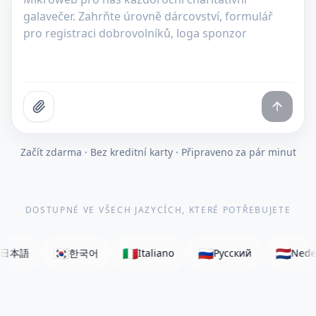
Začít zdarma · Bez kreditní karty · Připraveno za pár minut
DOSTUPNÉ VE VŠECH JAZYCÍCH, KTERÉ POTŘEBUJETE
🇮🇹
🇷🇺
🇳🇱
🇸🇦
Italiano
Русский
Nederlands
العربية