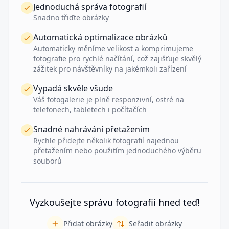
Jednoduchá správa fotografií
Klikněte zde a přidejte vlastní službu – je to snadné!
Snadno třiďte obrázky
Automatická optimalizace obrázků
Automaticky měníme velikost a komprimujeme
fotografie pro rychlé načítání, což zajišťuje skvělý
zážitek pro návštěvníky na jakémkoli zařízení
Vypadá skvěle všude
Váš fotogalerie je plně responzivní, ostré na
telefonech, tabletech i počítačích
Snadné nahrávání přetažením
Rychle přidejte několik fotografií najednou
přetažením nebo použitím jednoduchého výběru
souborů
Vyzkoušejte správu fotografií hned teď!
Přidat obrázky
Seřadit obrázky