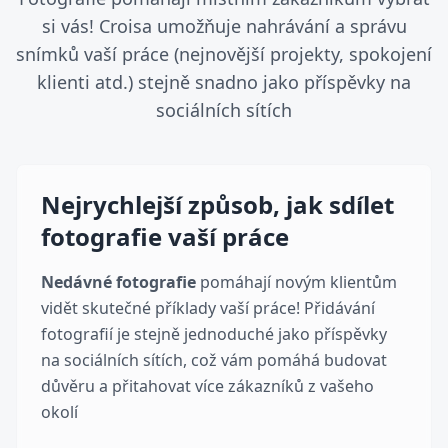
si vás! Croisa umožňuje nahrávání a správu
snímků vaší práce (nejnovější projekty, spokojení
klienti atd.) stejně snadno jako příspěvky na
sociálních sítích
Ošetření pleti
Omlazující ošetření pleti přizpůsobené vašemu
Nejrychlejší způsob, jak sdílet
typu pleti. Zahrnuje čištění, exfoliaci, masku a
fotografie vaší práce
hydrataci.
Ošetření pleti
Nedávné fotografie
pomáhají novým klientům
vidět skutečné příklady vaší práce! Přidávání
fotografií je stejně jednoduché jako příspěvky
na sociálních sítích, což vám pomáhá budovat
důvěru a přitahovat více zákazníků z vašeho
okolí
Přidat novou službu