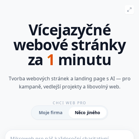
Vícejazyčné
webové stránky
za
1
minutu
Tvorba webových stránek a landing page s AI — pro
kampaně, vedlejší projekty a libovolný web.
CHCI WEB PRO
Moje firma
Něco jiného
Vytvořte vícejazyčný web na základě popisu – ideální pro or