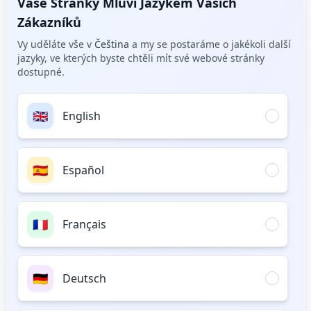
Vaše Stránky Mluví Jazykem Vašich
Zákazníků
Vy uděláte vše v
Čeština
a my se postaráme o jakékoli další
jazyky, ve kterých byste chtěli mít své webové stránky
dostupné.
🇬🇧
English
🇪🇸
Español
🇫🇷
Français
🇩🇪
Deutsch