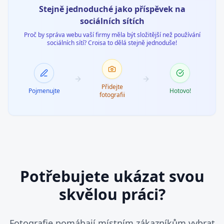
Stejně jednoduché jako příspěvek na
sociálních sítích
Proč by správa webu vaší firmy měla být složitější než používání
sociálních sítí? Croisa to dělá stejně jednoduše!
Manikúra
Přidejte
Pojmenujte
Hotovo!
fotografii
Relaxační manikúra včetně úpravy nehtů, péče o
nehtovou kůžičku, masáže rukou a nanesení laku.
Péče o nehty
Potřebujete ukázat svou
skvělou práci?
Fotografie pomáhají místním zákazníkům vybrat