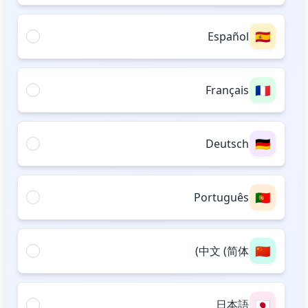
🇪🇸
Español
🇫🇷
Français
🇩🇪
Deutsch
🇵🇹
Português
🇨🇳
中文 (简体)
🇯🇵
日本語